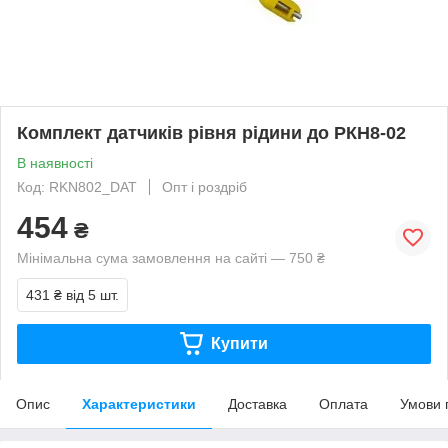
Комплект датчиків рівня рідини до РКН8-02
В наявності
Код: RKN802_DAT
Опт і роздріб
454
₴
Мінімальна сума замовлення на сайті — 750 ₴
431 ₴
від 5 шт.
Купити
Опис
Характеристики
Доставка
Оплата
Умови 