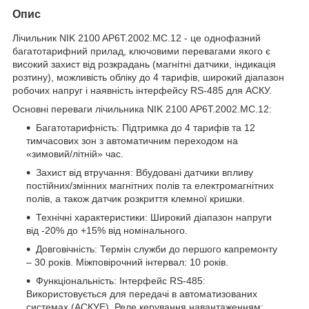
Опис
Лічильник NIK 2100 AP6T.2002.MC.12 - це однофазний
багатотарифний прилад, ключовими перевагами якого є
високий захист від розкрадань (магнітні датчики, індикація
розтину), можливість обліку до 4 тарифів, широкий діапазон
робочих напруг і наявність інтерфейсу RS-485 для АСКУ.
Основні переваги лічильника NIK 2100 AP6T.2002.MC.12:
Багатотарифність: Підтримка до 4 тарифів та 12
тимчасових зон з автоматичним переходом на
«зимовий/літній» час.
Захист від втручання: Вбудовані датчики впливу
постійних/змінних магнітних полів та електромагнітних
полів, а також датчик розкриття клемної кришки.
Технічні характеристики: Широкий діапазон напруги
від -20% до +15% від номінального.
Довговічність: Термін служби до першого капремонту
– 30 років. Міжповірочний інтервал: 10 років.
Функціональність: Інтерфейс RS-485:
Використовується для передачі в автоматизованих
системах (АСКУЕ). Реле керування навантаженням: