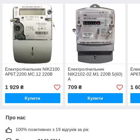
Електролічильник NIK2100
Електролічильник
Елек
AP6T.2200.MC.12 220В
NIK2102-02.М1 220В 5(60)
AP6T
А
1 929
709
1 6
₴
₴
Купити
Купити
Про нас
100% позитивних з 19 відгуків за рік