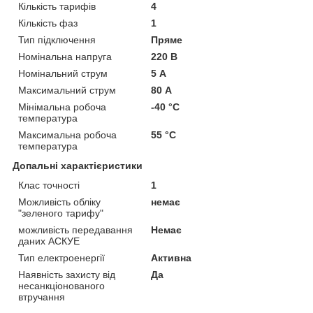
Кількість тарифів
4
Кількість фаз
1
Тип підключення
Пряме
Номінальна напруга
220 В
Номінальний струм
5 А
Максимальний струм
80 А
Мінімальна робоча
-40 °С
температура
Максимальна робоча
55 °С
температура
Допальні характієристики
Клас точності
1
Можливість обліку
немає
"зеленого тарифу"
можливість передавання
Немає
даних АСКУЕ
Тип електроенергії
Активна
Наявність захисту від
Да
несанкціонованого
втручання