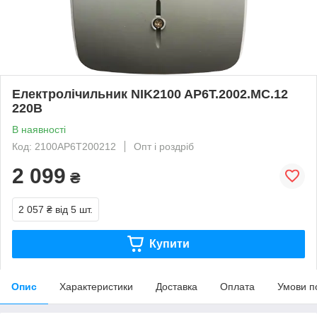
Електролічильник NIK2100 AP6T.2002.MC.12
220В
В наявності
Код: 2100АP6Т200212
Опт і роздріб
2 099
₴
2 057 ₴
від 5 шт.
Купити
Опис
Характеристики
Доставка
Оплата
Умови п