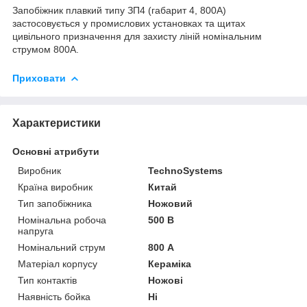
Запобіжник плавкий типу ЗП4 (габарит 4, 800А)
застосовується у промислових установках та щитах
цивільного призначення для захисту ліній номінальним
струмом 800А.
Приховати
Характеристики
Основні атрибути
Виробник
TechnoSystems
Країна виробник
Китай
Тип запобіжника
Ножовий
Номінальна робоча
500 В
напруга
Номінальний струм
800 А
Матеріал корпусу
Кераміка
Тип контактів
Ножові
Наявність бойка
Ні