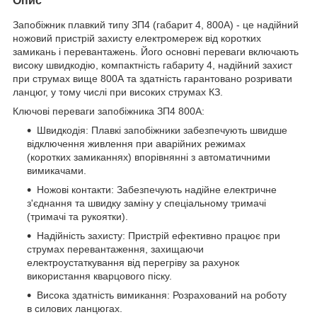
Опис
Запобіжник плавкий типу ЗП4 (габарит 4, 800А) - це надійний
ножовий пристрій захисту електромереж від коротких
замикань і перевантажень. Його основні переваги включають
високу швидкодію, компактність габариту 4, надійний захист
при струмах вище 800А та здатність гарантовано розривати
ланцюг, у тому числі при високих струмах КЗ.
Ключові переваги запобіжника ЗП4 800А:
Швидкодія: Плавкі запобіжники забезпечують швидше
відключення живлення при аварійних режимах
(коротких замиканнях) впорівнянні з автоматичними
вимикачами.
Ножові контакти: Забезпечують надійне електричне
з'єднання та швидку заміну у спеціальному тримачі
(тримачі та рукоятки).
Надійність захисту: Пристрій ефективно працює при
струмах перевантаження, захищаючи
електроустаткування від перегріву за рахунок
використання кварцового піску.
Висока здатність вимикання: Розрахований на роботу
в силових ланцюгах.