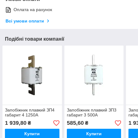
Оплата на рахунок
Всі умови оплати
Подібні товари компанії
Запобіжник плавкий ЗП4
Запобіжник плавкий ЗП3
Запо
габарит 4 1250А
габарит 3 500А
габа
1 939,80
585,60
1 9
₴
₴
Купити
Купити