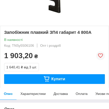
Запобіжник плавкий ЗП4 габарит 4 800А
В наявності
Код: TNSy5506106
Опт і роздріб
1 903,20
₴
1 640,41 ₴
від 3 шт.
Купити
Опис
Характеристики
Доставка
Оплата
Умови п