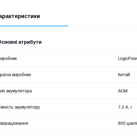
арактеристики
Основні атрибути
иробник
LogicPow
раїна виробник
Китай
ип акумулятора
AGM
мність акумулятору
7.2 А. г
Напрацювання
800 цикл