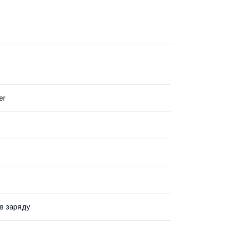
er
ів заряду