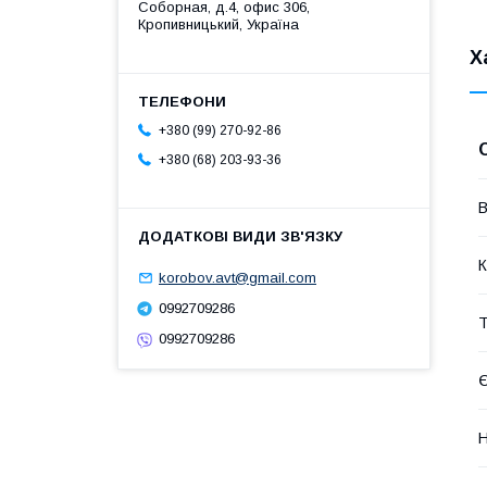
Соборная, д.4, офис 306,
Кропивницький, Україна
Х
+380 (99) 270-92-86
+380 (68) 203-93-36
В
К
korobov.avt@gmail.com
0992709286
Т
0992709286
Є