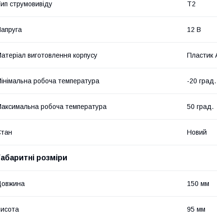
ип струмовивіду
T2
апруга
12 В
атеріал виготовлення корпусу
Пластик 
інімальна робоча температура
-20 град.
аксимальна робоча температура
50 град.
Стан
Новий
Габаритні розміри
Довжина
150 мм
исота
95 мм