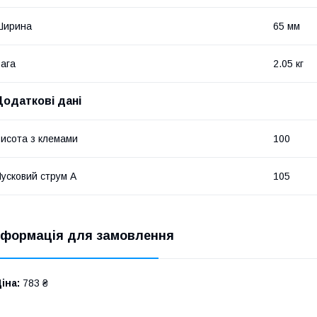
Ширина
65 мм
ага
2.05 кг
Додаткові дані
исота з клемами
100
усковий струм А
105
нформація для замовлення
іна:
783 ₴