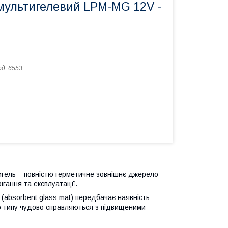
мультигелевий LPM-MG 12V -
од:
6553
игель – повністю герметичне зовнішнє джерело
ігання та експлуатації.
(absorbent glass mat) передбачає наявність
го типу чудово справляються з підвищеними