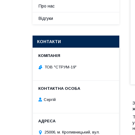
Про нас
Відгуки
КОНТАКТИ
ТОВ "СТРУМ-19"
Сергій
З
ж
Т
у
н
25006, м. Кропивницький, вул.