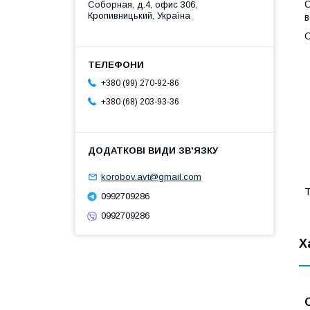
О
Соборная, д.4, офис 306,
Кропивницький, Україна
в
О
+380 (99) 270-92-86
+380 (68) 203-93-36
korobov.avt@gmail.com
Т
0992709286
0992709286
Х