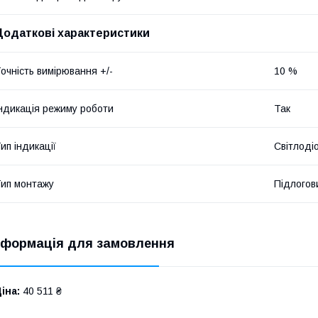
Додаткові характеристики
очність вимірювання +/-
10 %
ндикація режиму роботи
Так
ип індикації
Світлоді
ип монтажу
Підлогов
нформація для замовлення
іна:
40 511 ₴