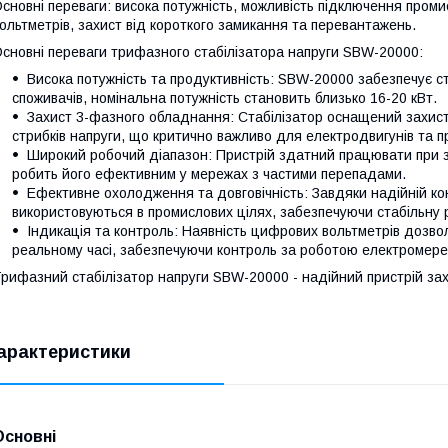
сновні переваги: ​​висока потужність, можливість підключення про
ольтметрів, захист від короткого замикання та перевантажень.
сновні переваги трифазного стабілізатора напруги SBW-20000:
Висока потужність та продуктивність: SBW-20000 забезпечує с
споживачів, номінальна потужність становить близько 16-20 кВт.
Захист 3-фазного обладнання: Стабілізатор оснащений захист
стрибків напруги, що критично важливо для електродвигунів та 
Широкий робочий діапазон: Пристрій здатний працювати при з
робить його ефективним у мережах з частими перепадами.
Ефективне охолодження та довговічність: Завдяки надійній конс
використовуються в промислових цілях, забезпечуючи стабільну
Індикація та контроль: Наявність цифрових вольтметрів дозвол
реальному часі, забезпечуючи контроль за роботою електромере
рифазний стабілізатор напруги SBW-20000 - надійний пристрій з
арактеристики
Основні