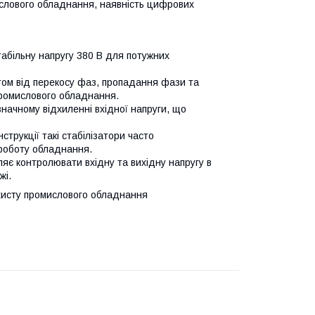
мислового обладнання, наявність цифрових
табільну напругу 380 В для потужних
ом від перекосу фаз, пропадання фази та
промислового обладнання.
начному відхиленні вхідної напруги, що
трукції такі стабілізатори часто
 роботу обладнання.
яє контролювати вхідну та вихідну напругу в
жі.
ахисту промислового обладнання