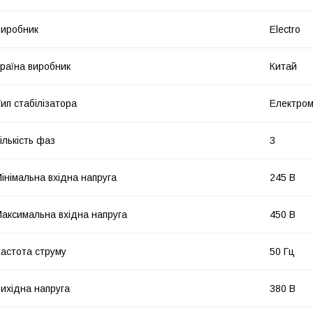
иробник
Electro
раїна виробник
Китай
ип стабілізатора
Електром
ількість фаз
3
інімальна вхідна напруга
245 В
аксимальна вхідна напруга
450 В
астота струму
50 Гц
ихідна напруга
380 В