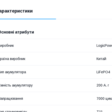
арактеристики
Основні атрибути
иробник
LogicPow
раїна виробник
Китай
ип акумулятора
LiFePO4
мність акумулятору
200 А. г
Напрацювання
7000 цик
ип струмовивіду
Т11