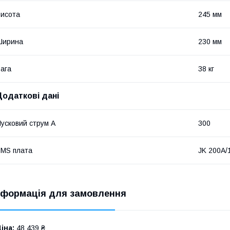
исота
245 мм
Ширина
230 мм
ага
38 кг
Додаткові дані
усковий струм А
300
MS плата
JK 200A/
нформація для замовлення
іна:
48 439 ₴