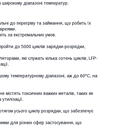
в широкому діапазоні температур.
льні до перегріву та займання, що робить їх
тареями.
віть за екстремальних умов.
ь пройти до 5000 циклів зарядки-розрядки,
яторами, які служать кілька сотень циклів, LFP-
ації.
ршому температурному діапазоні, аж до 60°C, на
не містять токсичних важких металів, таких як
 утилізації.
отягом усього циклу розрядки, що забезпечує
тними для різних сфер застосування, що