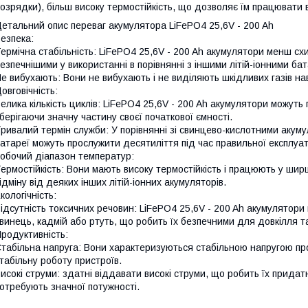
озрядки), більш високу термостійкість, що дозволяє їм працювати 
етальний опис переваг акумулятора LiFePO4 25,6V - 200 Ah
езпека:
ермічна стабільність: LiFePO4 25,6V - 200 Ah акумулятори менш схи
езпечнішими у використанні в порівнянні з іншими літій-іонними ба
е вибухають: Вони не вибухають і не виділяють шкідливих газів на
овговічність:
елика кількість циклів: LiFePO4 25,6V - 200 Ah акумулятори можут
берігаючи значну частину своєї початкової ємності.
ривалий термін служби: У порівнянні зі свинцево-кислотними акумул
атареї можуть прослужити десятиліття під час правильної експлуат
обочий діапазон температур:
ермостійкість: Вони мають високу термостійкість і працюють у ши
ідміну від деяких інших літій-іонних акумуляторів.
кологічність:
ідсутність токсичних речовин: LiFePO4 25,6V - 200 Ah акумулятори 
винець, кадмій або ртуть, що робить їх безпечними для довкілля та
родуктивність:
табільна напруга: Вони характеризуються стабільною напругою пр
табільну роботу пристроїв.
исокі струми: здатні віддавати високі струми, що робить їх прида
отребують значної потужності.