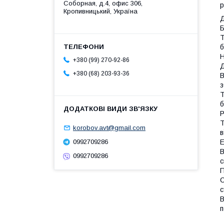
Соборная, д.4, офис 306,
р
Кропивницький, Україна
Д
Б
Т
б
Н
+380 (99) 270-92-86
Д
+380 (68) 203-93-36
В
з
Т
б
Р
Т
korobov.avt@gmail.com
в
0992709286
Е
В
0992709286
с
П
С
с
В
п