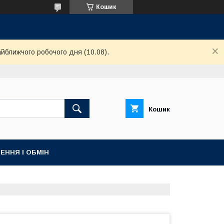
Кошик
айближчого робочого дня (10.08).
Кошик
ЕННЯ І ОБМІН