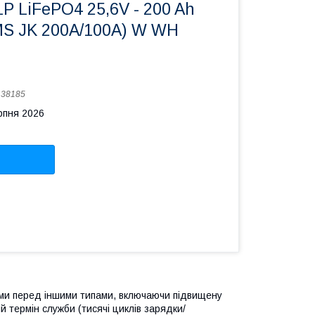
P LiFePO4 25,6V - 200 Ah
MS JK 200A/100А) W WH
:
38185
рпня 2026
ами перед іншими типами, включаючи підвищену
й термін служби (тисячі циклів зарядки/