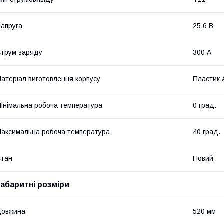
апруга
25.6 В
трум заряду
300 А
атеріал виготовлення корпусу
Пластик 
інімальна робоча температура
0 град.
аксимальна робоча температура
40 град.
Стан
Новий
Габаритні розміри
Довжина
520 мм