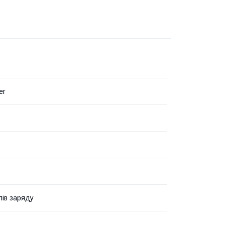
er
лів заряду