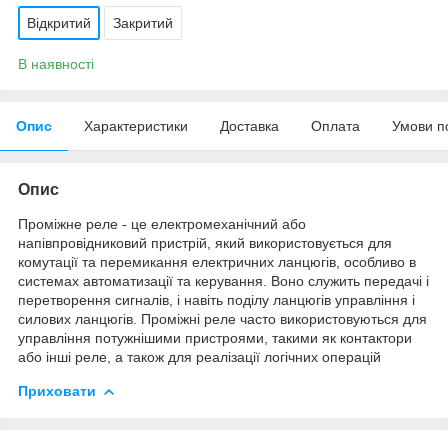
Відкритий
Закритий
В наявності
Опис
Характеристики
Доставка
Оплата
Умови п
Опис
Проміжне реле - це електромеханічний або
напівпровідниковий пристрій, який використовується для
комутації та перемикання електричних ланцюгів, особливо в
системах автоматизації та керування. Воно служить передачі і
перетворення сигналів, і навіть поділу ланцюгів управління і
силових ланцюгів. Проміжні реле часто використовуються для
управління потужнішими пристроями, такими як контактори
або інші реле, а також для реалізації логічних операцій
Приховати