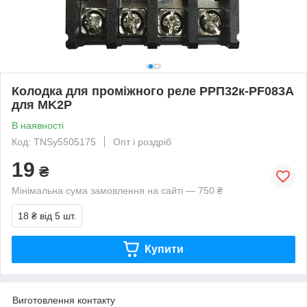
Колодка для проміжного реле РРП32к-PF083A
для MK2P
В наявності
Код: TNSy5505175
Опт і роздріб
19
₴
Мінімальна сума замовлення на сайті — 750 ₴
18 ₴
від 5 шт.
Купити
Виготовлення контакту