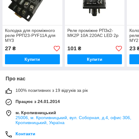
Колодка для проміжного
Реле проміжне РП3к2-
Коло
реле РРП23-PYF11A для
MK2P 10А 220АС LED 2p
рел
MY3
MY2
27
101
23
₴
₴
Купити
Купити
Про нас
100% позитивних з 19 відгуків за рік
Працює з 24.01.2014
м. Кропивницький
25006, м. Кропивницький, вул. Соборная, д.4, офис 306,
Кропивницький, Україна
Контакти