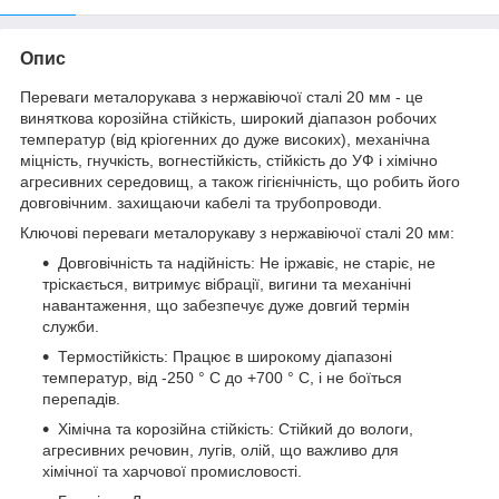
Опис
Переваги металорукава з нержавіючої сталі 20 мм - це
виняткова корозійна стійкість, широкий діапазон робочих
температур (від кріогенних до дуже високих), механічна
міцність, гнучкість, вогнестійкість, стійкість до УФ і хімічно
агресивних середовищ, а також гігієнічність, що робить його
довговічним. захищаючи кабелі та трубопроводи.
Ключові переваги металорукаву з нержавіючої сталі 20 мм:
Довговічність та надійність: Не іржавіє, не старіє, не
тріскається, витримує вібрації, вигини та механічні
навантаження, що забезпечує дуже довгий термін
служби.
Термостійкість: Працює в широкому діапазоні
температур, від -250 ° C до +700 ° C, і не боїться
перепадів.
Хімічна та корозійна стійкість: Стійкий до вологи,
агресивних речовин, лугів, олій, що важливо для
хімічної та харчової промисловості.