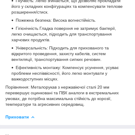
Гнучкість: Легко згинається, що дозволяє прокладати
його у складних конфігураціях та компенсувати теплове
розширення/стиск.
Пожежна безпека: Висока вогнестійкість.
Гігієнічність Гладка поверхня не затримує бактерії,
легко очищається, підходить для транспортування
харчових продуктів.
Універсальність: Підходить для прихованого та
відкритого проведення, захисту кабелів, систем
вентиляції, транспортування сипких речовин.
Ефективність монтажу: Компенсує усунення, усуває
проблеми неспіввісності, його легко монтувати у
важкодоступних місцях.
Порівняння: Металорукав з нержавіючої сталі 20 мм
перевершує оцинковані та ПВХ аналоги в екстремальних
умовах, де потрібна максимальна стійкість до корозії,
температури та агресивних середовищ.
Приховати