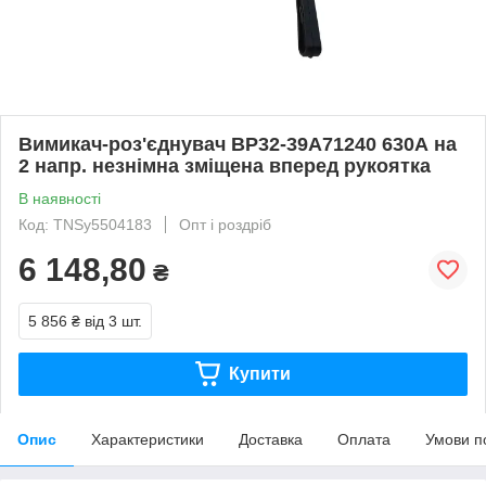
Вимикач-роз'єднувач ВР32-39A71240 630А на
2 напр. незнімна зміщена вперед рукоятка
В наявності
Код: TNSy5504183
Опт і роздріб
6 148,80
₴
5 856 ₴
від 3 шт.
Купити
Опис
Характеристики
Доставка
Оплата
Умови п