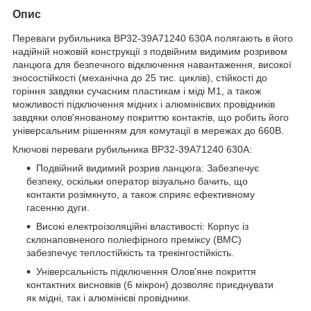
Опис
Переваги рубильника ВР32-39A71240 630А полягають в його
надійній ножовій конструкції з подвійним видимим розривом
ланцюга для безпечного відключення навантаження, високої
зносостійкості (механічна до 25 тис. циклів), стійкості до
горіння завдяки сучасним пластикам і міді М1, а також
можливості підключення мідних і алюмінієвих провідників
завдяки олов'янованому покриттю контактів, що робить його
універсальним рішенням для комутації в мережах до 660В.
Ключові переваги рубильника ВР32-39A71240 630А:
Подвійний видимий розрив ланцюга: Забезпечує
безпеку, оскільки оператор візуально бачить, що
контакти розімкнуто, а також сприяє ефективному
гасенню дуги.
Високі електроізоляційні властивості: Корпус із
склонаповненого поліефірного преміксу (ВМС)
забезпечує теплостійкість та трекінгостійкість.
Універсальність підключення Олов'яне покриття
контактних висновків (6 мікрон) дозволяє приєднувати
як мідні, так і алюмінієві провідники.