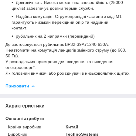
Довговічність: Висока механічна зносостійкість (25000
циклів) забезпечує довгий термін служби.
Надійна комутація: Струмопровідні частини з міді М1
гарантують низький перехідний опір та надійний
контакт.
рубильник на 2 напрямки (перекидний)
Де застосовується рубильник ВР32-39A71240 630А:
Неавтоматична комутація ланцюгів змінного струму (до 660,
50 Гц).
У розподільчих пристроях для введення та виведення
електроенергії.
Як головний вимикач або роз'єднувач в низьковольтних щитах.
Приховати
Характеристики
Основні атрибути
Країна виробник
Китай
Виробник
TechnoSystems