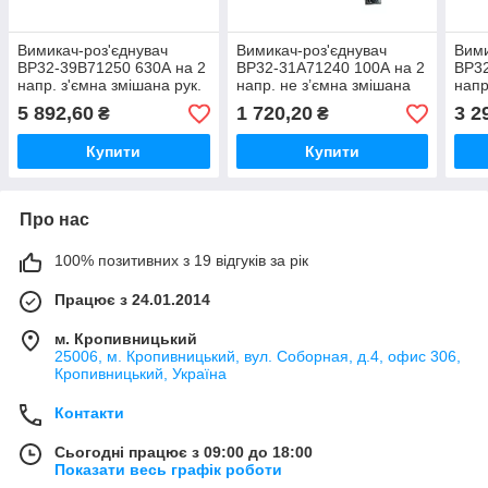
Вимикач-роз'єднувач
Вимикач-роз'єднувач
Вими
ВР32-39B71250 630А на 2
ВР32-31A71240 100А на 2
ВР32
напр. з'ємна змішана рук.
напр. не з’ємна змішана
напр
права-ліва
рукоятка попереду
спер
5 892,60
1 720,20
3 2
₴
₴
Купити
Купити
Про нас
100% позитивних з 19 відгуків за рік
Працює з 24.01.2014
м. Кропивницький
25006, м. Кропивницький, вул. Соборная, д.4, офис 306,
Кропивницький, Україна
Контакти
Сьогодні працює з 09:00 до 18:00
Показати весь графік роботи