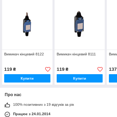
Вимикач кінцевий 8122
Вимикач кінцевий 8111
Вими
119
119
137
₴
₴
Купити
Купити
Про нас
100% позитивних з 19 відгуків за рік
Працює з 24.01.2014