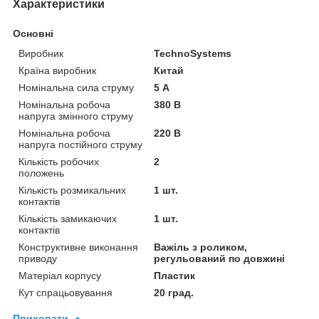
Характеристики
Основні
Виробник
TechnoSystems
Країна виробник
Китай
Номінальна сила струму
5 А
Номінальна робоча
380 В
напруга змінного струму
Номінальна робоча
220 В
напруга постійного струму
Кількість робочих
2
положень
Кількість розмикальних
1 шт.
контактів
Кількість замикаючих
1 шт.
контактів
Конструктивне виконання
Важіль з роликом,
приводу
регульований по довжині
Матеріал корпусу
Пластик
Кут спрацьовування
20 град.
Приховати