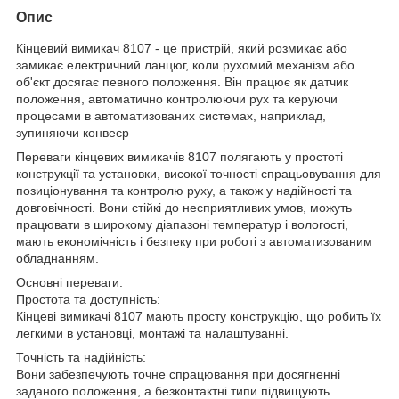
Опис
Кінцевий вимикач 8107 - це пристрій, який розмикає або
замикає електричний ланцюг, коли рухомий механізм або
об'єкт досягає певного положення. Він працює як датчик
положення, автоматично контролюючи рух та керуючи
процесами в автоматизованих системах, наприклад,
зупиняючи конвеєр
Переваги кінцевих вимикачів 8107 полягають у простоті
конструкції та установки, високої точності спрацьовування для
позиціонування та контролю руху, а також у надійності та
довговічності. Вони стійкі до несприятливих умов, можуть
працювати в широкому діапазоні температур і вологості,
мають економічність і безпеку при роботі з автоматизованим
обладнанням.
Основні переваги:
Простота та доступність:
Кінцеві вимикачі 8107 мають просту конструкцію, що робить їх
легкими в установці, монтажі та налаштуванні.
Точність та надійність:
Вони забезпечують точне спрацювання при досягненні
заданого положення, а безконтактні типи підвищують