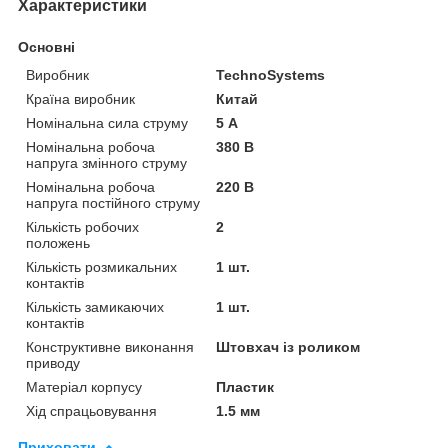
Характеристики
Основні
Виробник
TechnoSystems
Країна виробник
Китай
Номінальна сила струму
5 А
Номінальна робоча
380 В
напруга змінного струму
Номінальна робоча
220 В
напруга постійного струму
Кількість робочих
2
положень
Кількість розмикальних
1 шт.
контактів
Кількість замикаючих
1 шт.
контактів
Конструктивне виконання
Штовхач із роликом
приводу
Матеріал корпусу
Пластик
Хід спрацьовування
1.5 мм
Приховати