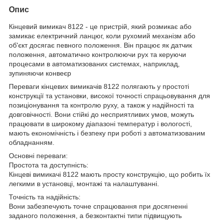
Опис
Кінцевий вимикач 8122 - це пристрій, який розмикає або
замикає електричний ланцюг, коли рухомий механізм або
об'єкт досягає певного положення. Він працює як датчик
положення, автоматично контролюючи рух та керуючи
процесами в автоматизованих системах, наприклад,
зупиняючи конвеєр
Переваги кінцевих вимикачів 8122 полягають у простоті
конструкції та установки, високої точності спрацьовування для
позиціонування та контролю руху, а також у надійності та
довговічності. Вони стійкі до несприятливих умов, можуть
працювати в широкому діапазоні температур і вологості,
мають економічність і безпеку при роботі з автоматизованим
обладнанням.
Основні переваги:
Простота та доступність:
Кінцеві вимикачі 8122 мають просту конструкцію, що робить їх
легкими в установці, монтажі та налаштуванні.
Точність та надійність:
Вони забезпечують точне спрацювання при досягненні
заданого положення, а безконтактні типи підвищують