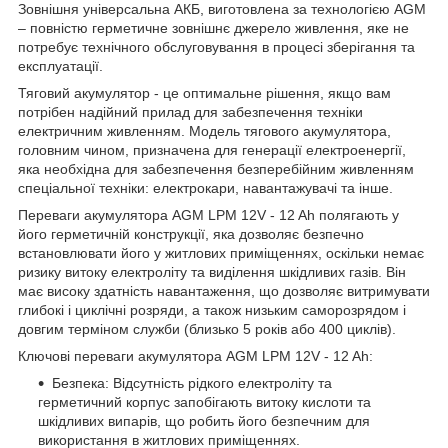
Зовнішня універсальна АКБ, виготовлена за технологією AGM
– повністю герметичне зовнішнє джерело живлення, яке не
потребує технічного обслуговування в процесі зберігання та
експлуатації.
Тяговий акумулятор - це оптимальне рішення, якщо вам
потрібен надійний прилад для забезпечення техніки
електричним живленням. Модель тягового акумулятора,
головним чином, призначена для генерації електроенергії,
яка необхідна для забезпечення безперебійним живленням
спеціальної техніки: електрокари, навантажувачі та інше.
Переваги акумулятора AGM LPM 12V - 12 Ah полягають у
його герметичній конструкції, яка дозволяє безпечно
встановлювати його у житлових приміщеннях, оскільки немає
ризику витоку електроліту та виділення шкідливих газів. Він
має високу здатність навантаження, що дозволяє витримувати
глибокі і циклічні розряди, а також низьким саморозрядом і
довгим терміном служби (близько 5 років або 400 циклів).
Ключові переваги акумулятора AGM LPM 12V - 12 Ah:
Безпека: Відсутність рідкого електроліту та
герметичний корпус запобігають витоку кислоти та
шкідливих випарів, що робить його безпечним для
використання в житлових приміщеннях.