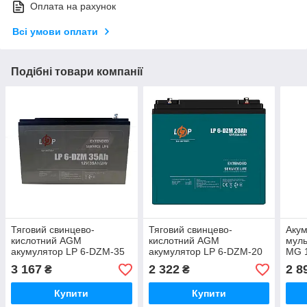
Оплата на рахунок
Всі умови оплати
Подібні товари компанії
Тяговий свинцево-
Тяговий свинцево-
Аку
кислотний AGM
кислотний AGM
мул
акумулятор LP 6-DZM-35
акумулятор LP 6-DZM-20
MG 1
Ah
Ah
М5
3 167
2 322
2 8
₴
₴
Купити
Купити