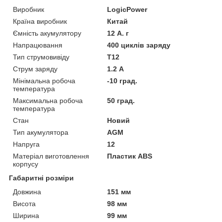
Виробник
LogicPower
Країна виробник
Китай
Ємність акумулятору
12 А. г
Напрацювання
400 циклів заряду
Тип струмовивіду
T12
Струм заряду
1.2 А
Мінімальна робоча
-10 град.
температура
Максимальна робоча
50 град.
температура
Стан
Новий
Тип акумулятора
AGM
Напруга
12
Матеріал виготовлення
Пластик ABS
корпусу
Габаритні розміри
Довжина
151 мм
Висота
98 мм
Ширина
99 мм