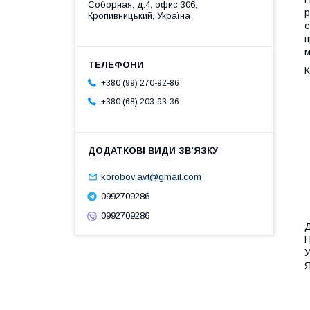
Соборная, д.4, офис 306,
р
Кропивницький, Україна
с
п
м
К
+380 (99) 270-92-86
+380 (68) 203-93-36
korobov.avt@gmail.com
0992709286
0992709286
Д
Н
У
Я