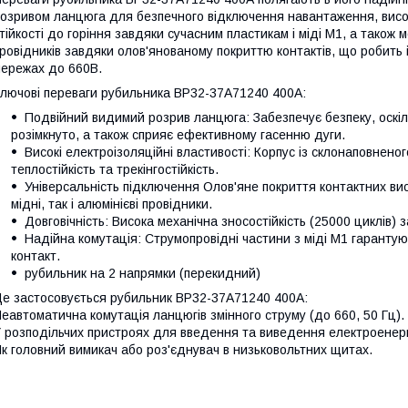
озривом ланцюга для безпечного відключення навантаження, високої
тійкості до горіння завдяки сучасним пластикам і міді М1, а також 
ровідників завдяки олов'янованому покриттю контактів, що робить 
ережах до 660В.
лючові переваги рубильника ВР32-37A71240 400А:
Подвійний видимий розрив ланцюга: Забезпечує безпеку, оскіл
розімкнуто, а також сприяє ефективному гасенню дуги.
Високі електроізоляційні властивості: Корпус із склонаповнено
теплостійкість та трекінгостійкість.
Універсальність підключення Олов'яне покриття контактних вис
мідні, так і алюмінієві провідники.
Довговічність: Висока механічна зносостійкість (25000 циклів) 
Надійна комутація: Струмопровідні частини з міді М1 гарантую
контакт.
рубильник на 2 напрямки (перекидний)
е застосовується рубильник ВР32-37A71240 400А:
еавтоматична комутація ланцюгів змінного струму (до 660, 50 Гц).
 розподільчих пристроях для введення та виведення електроенергі
к головний вимикач або роз'єднувач в низьковольтних щитах.