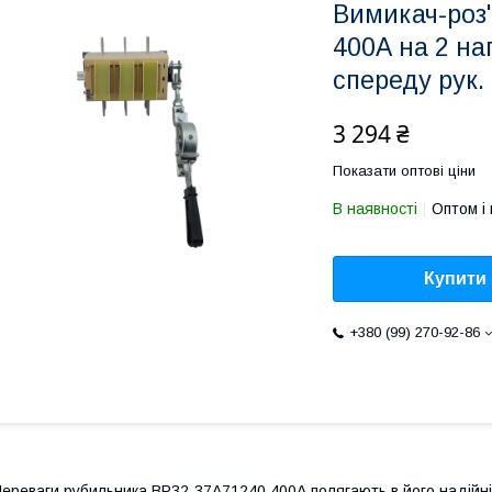
Вимикач-роз
400А на 2 на
спереду рук.
3 294 ₴
Показати оптові ціни
В наявності
Оптом і 
Купити
+380 (99) 270-92-86
ереваги рубильника ВР32-37A71240 400А полягають в його надійні