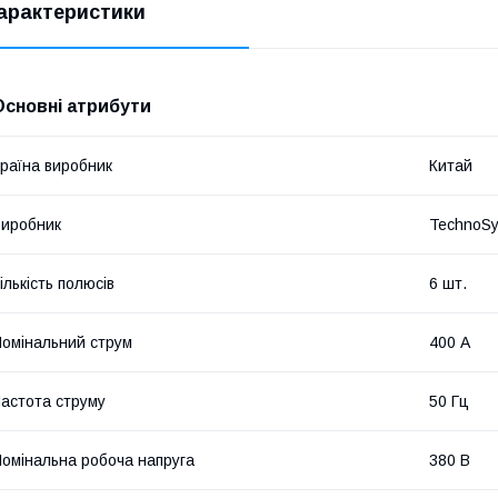
арактеристики
Основні атрибути
раїна виробник
Китай
иробник
TechnoS
ількість полюсів
6 шт.
омінальний струм
400 А
астота струму
50 Гц
омінальна робоча напруга
380 В