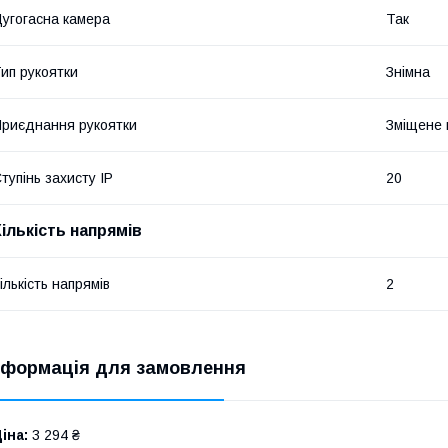
угогасна камера
Так
ип рукоятки
Знімна
риєднання рукоятки
Зміщене 
тупінь захисту IP
20
Кількість напрямів
ількість напрямів
2
нформація для замовлення
іна:
3 294 ₴