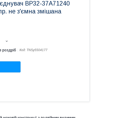
'єднувач ВР32-37A71240
пр. не з'ємна змішана
в роздріб
Код:
TNSy5504177
й ножовій конструкції з подвійним видимим