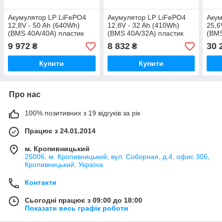
Акумулятор LP LiFePO4
Акумулятор LP LiFePO4
Акум
12,8V - 50 Ah (640Wh)
12,8V - 32 Ah (410Wh)
25,6
(BMS 40A/40А) пластик
(BMS 40А/32A) пластик
(BMS
LCD Smart BT
LCD USB Smart BT
Smar
9 972
8 832
30 
₴
₴
Купити
Купити
Про нас
100% позитивних з 19 відгуків за рік
Працює з 24.01.2014
м. Кропивницький
25006, м. Кропивницький, вул. Соборная, д.4, офис 306,
Кропивницький, Україна
Контакти
Сьогодні працює з 09:00 до 18:00
Показати весь графік роботи