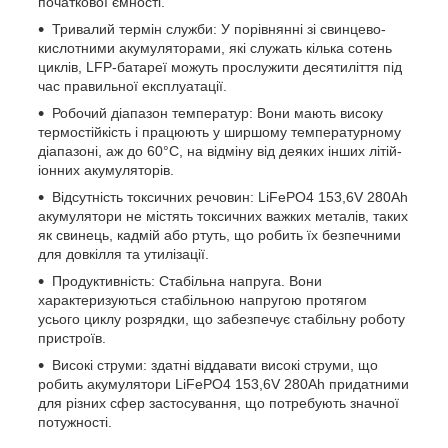
початкової ємності.
Тривалий термін служби: У порівнянні зі свинцево-
кислотними акумуляторами, які служать кілька сотень
циклів, LFP-батареї можуть прослужити десятиліття під
час правильної експлуатації.
Робочий діапазон температур: Вони мають високу
термостійкість і працюють у ширшому температурному
діапазоні, аж до 60°C, на відміну від деяких інших літій-
іонних акумуляторів.
Відсутність токсичних речовин: LiFePO4 153,6V 280Ah
акумулятори не містять токсичних важких металів, таких
як свинець, кадмій або ртуть, що робить їх безпечними
для довкілля та утилізації.
Продуктивність: Стабільна напруга. Вони
характеризуються стабільною напругою протягом
усього циклу розрядки, що забезпечує стабільну роботу
пристроїв.
Високі струми: здатні віддавати високі струми, що
робить акумулятори LiFePO4 153,6V 280Ah придатними
для різних сфер застосування, що потребують значної
потужності.