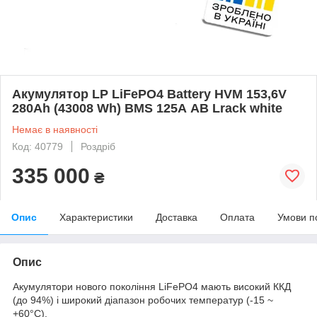
Акумулятор LP LiFePO4 Battery HVM 153,6V
280Ah (43008 Wh) BMS 125А AB Lrack white
Немає в наявності
Код: 40779
Роздріб
335 000
₴
Опис
Характеристики
Доставка
Оплата
Умови п
Опис
Акумулятори нового покоління LiFePO4 мають високий ККД
(до 94%) і широкий діапазон робочих температур (-15 ~
+60°C).