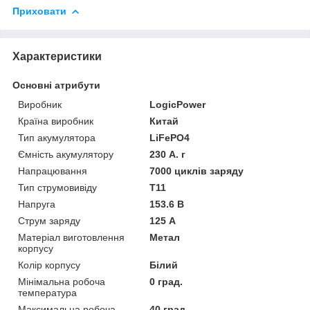
Приховати
Характеристики
Основні атрибути
Виробник
LogicPower
Країна виробник
Китай
Тип акумулятора
LiFePO4
Ємність акумулятору
230 А. г
Напрацювання
7000 циклів заряду
Тип струмовивіду
Т11
Напруга
153.6 В
Струм заряду
125 А
Матеріал виготовлення
Метал
корпусу
Колір корпусу
Білий
Мінімальна робоча
0 град.
температура
Максимальна робоча
40 град.