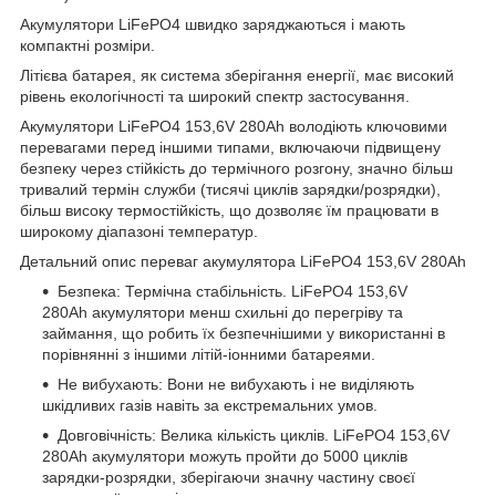
Акумулятори LiFePO4 швидко заряджаються і мають
компактні розміри.
Літієва батарея, як система зберігання енергії, має високий
рівень екологічності та широкий спектр застосування.
Акумулятори LiFePO4 153,6V 280Ah володіють ключовими
перевагами перед іншими типами, включаючи підвищену
безпеку через стійкість до термічного розгону, значно більш
тривалий термін служби (тисячі циклів зарядки/розрядки),
більш високу термостійкість, що дозволяє їм працювати в
широкому діапазоні температур.
Детальний опис переваг акумулятора LiFePO4 153,6V 280Ah
Безпека: Термічна стабільність. LiFePO4 153,6V
280Ah акумулятори менш схильні до перегріву та
займання, що робить їх безпечнішими у використанні в
порівнянні з іншими літій-іонними батареями.
Не вибухають: Вони не вибухають і не виділяють
шкідливих газів навіть за екстремальних умов.
Довговічність: Велика кількість циклів. LiFePO4 153,6V
280Ah акумулятори можуть пройти до 5000 циклів
зарядки-розрядки, зберігаючи значну частину своєї