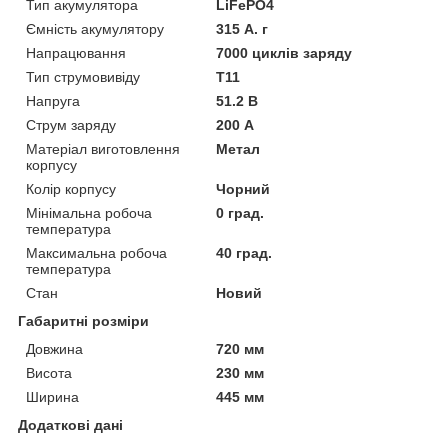
Тип акумулятора
LiFePO4
Ємність акумулятору
315 А. г
Напрацювання
7000 циклів заряду
Тип струмовивіду
Т11
Напруга
51.2 В
Струм заряду
200 А
Матеріал виготовлення
Метал
корпусу
Колір корпусу
Чорний
Мінімальна робоча
0 град.
температура
Максимальна робоча
40 град.
температура
Стан
Новий
Габаритні розміри
Довжина
720 мм
Висота
230 мм
Ширина
445 мм
Додаткові дані