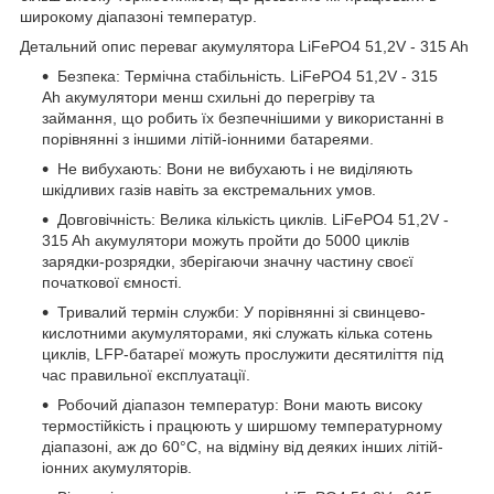
широкому діапазоні температур.
Детальний опис переваг акумулятора LiFePO4 51,2V - 315 Ah
Безпека: Термічна стабільність. LiFePO4 51,2V - 315
Ah акумулятори менш схильні до перегріву та
займання, що робить їх безпечнішими у використанні в
порівнянні з іншими літій-іонними батареями.
Не вибухають: Вони не вибухають і не виділяють
шкідливих газів навіть за екстремальних умов.
Довговічність: Велика кількість циклів. LiFePO4 51,2V -
315 Ah акумулятори можуть пройти до 5000 циклів
зарядки-розрядки, зберігаючи значну частину своєї
початкової ємності.
Тривалий термін служби: У порівнянні зі свинцево-
кислотними акумуляторами, які служать кілька сотень
циклів, LFP-батареї можуть прослужити десятиліття під
час правильної експлуатації.
Робочий діапазон температур: Вони мають високу
термостійкість і працюють у ширшому температурному
діапазоні, аж до 60°C, на відміну від деяких інших літій-
іонних акумуляторів.