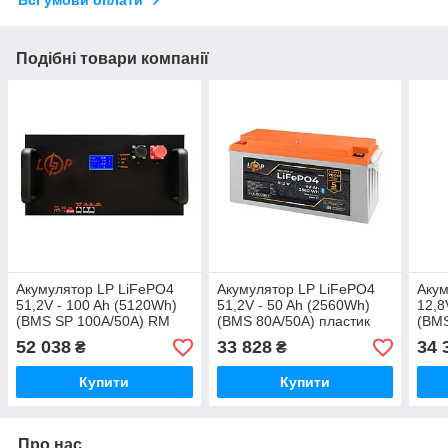
Подібні товари компанії
Акумулятор LP LiFePO4
Акумулятор LP LiFePO4
Акум
51,2V - 100 Ah (5120Wh)
51,2V - 50 Ah (2560Wh)
12,8
(BMS SP 100A/50А) RM
(BMS 80A/50А) пластик
(BMS
RS485/CAN LCD BL
Smart BT
Smar
52 038
33 828
34 
₴
₴
Купити
Купити
Про нас