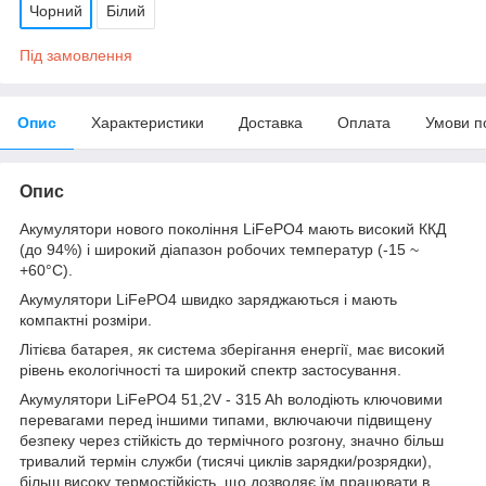
Чорний
Білий
Під замовлення
Опис
Характеристики
Доставка
Оплата
Умови п
Опис
Акумулятори нового покоління LiFePO4 мають високий ККД
(до 94%) і широкий діапазон робочих температур (-15 ~
+60°C).
Акумулятори LiFePO4 швидко заряджаються і мають
компактні розміри.
Літієва батарея, як система зберігання енергії, має високий
рівень екологічності та широкий спектр застосування.
Акумулятори LiFePO4 51,2V - 315 Ah володіють ключовими
перевагами перед іншими типами, включаючи підвищену
безпеку через стійкість до термічного розгону, значно більш
тривалий термін служби (тисячі циклів зарядки/розрядки),
більш високу термостійкість, що дозволяє їм працювати в