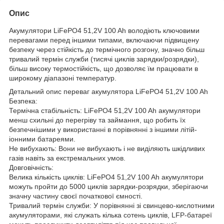
Опис
Акумулятори LiFePO4 51,2V 100 Ah володіють ключовими
перевагами перед іншими типами, включаючи підвищену
безпеку через стійкість до термічного розгону, значно більш
тривалий термін служби (тисячі циклів зарядки/розрядки),
більш високу термостійкість, що дозволяє їм працювати в
широкому діапазоні температур.
Детальний опис переваг акумулятора LiFePO4 51,2V 100 Ah
Безпека:
Термічна стабільність: LiFePO4 51,2V 100 Ah акумулятори
менш схильні до перегріву та займання, що робить їх
безпечнішими у використанні в порівнянні з іншими літій-
іонними батареями.
Не вибухають: Вони не вибухають і не виділяють шкідливих
газів навіть за екстремальних умов.
Довговічність:
Велика кількість циклів: LiFePO4 51,2V 100 Ah акумулятори
можуть пройти до 5000 циклів зарядки-розрядки, зберігаючи
значну частину своєї початкової ємності.
Тривалий термін служби: У порівнянні зі свинцево-кислотними
акумуляторами, які служать кілька сотень циклів, LFP-батареї