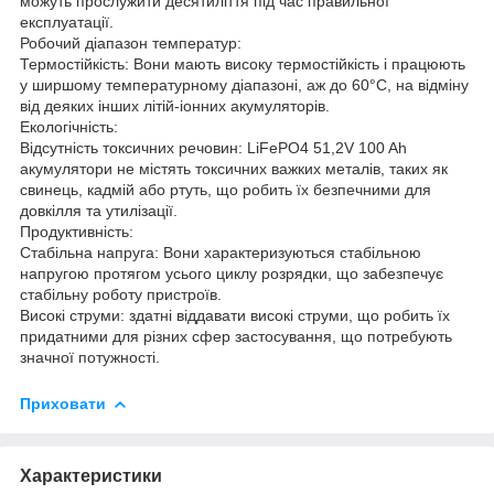
можуть прослужити десятиліття під час правильної
експлуатації.
Робочий діапазон температур:
Термостійкість: Вони мають високу термостійкість і працюють
у ширшому температурному діапазоні, аж до 60°C, на відміну
від деяких інших літій-іонних акумуляторів.
Екологічність:
Відсутність токсичних речовин: LiFePO4 51,2V 100 Ah
акумулятори не містять токсичних важких металів, таких як
свинець, кадмій або ртуть, що робить їх безпечними для
довкілля та утилізації.
Продуктивність:
Стабільна напруга: Вони характеризуються стабільною
напругою протягом усього циклу розрядки, що забезпечує
стабільну роботу пристроїв.
Високі струми: здатні віддавати високі струми, що робить їх
придатними для різних сфер застосування, що потребують
значної потужності.
Приховати
Характеристики