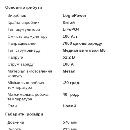
Основні атрибути
Виробник
LogicPower
Країна виробник
Китай
Тип акумулятора
LiFePO4
Ємність акумулятору
100 А. г
Напрацювання
7000 циклів заряду
Тип струмовивіду
Медная винтовая М8
Напруга
51.2 В
Струм заряду
100 А
Матеріал виготовлення
Метал
корпусу
Мінімальна робоча
-20 град.
температура
Максимальна робоча
40 град.
температура
Стан
Новий
Габаритні розміри
Довжина
570 мм
Висота
235 мм