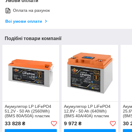
Умови оплати
Оплата на рахунок
Всі умови оплати
Подібні товари компанії
Акумулятор LP LiFePO4
Акумулятор LP LiFePO4
Акум
51,2V - 50 Ah (2560Wh)
12,8V - 50 Ah (640Wh)
25,6
(BMS 80A/50А) пластик
(BMS 40A/40А) пластик
(BMS
Smart BT
LCD Smart BT
Smar
33 828
9 972
30 
₴
₴